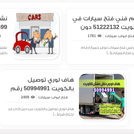
م فني فتح سيارات في
نشت
الكويت 51222132 دون
ش
الس
تح ابواب سيارات
1761
ف
فني فتح سيارات نوفر جميع ارقام
نشتري
 فتح السيارات[ .. ]
باعلى
هاف لوري توصيل
بالكويت 50994991 رقم
هاف لوري نقل اغراض
فتح ابواب سيارات
2409
وعفش
هاف لوري توصيل بالكويت من حين لآخر قد
تحتاج شراء[ .. ]