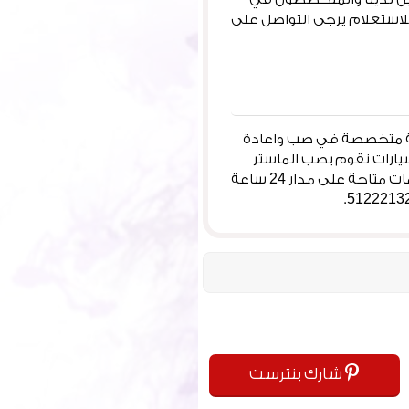
للاستعلام يرجى التواصل على
ركة متخصصة في صب واعادة
يارات نقوم بصب الماستر
كي وبرمجة سويتشات ريموت كنترول، نقدم خدمات المفاتيح باحدث الطرق وباحدث الآلات، خدمات متاحة على مدار 24 ساعة
شارك بنترست