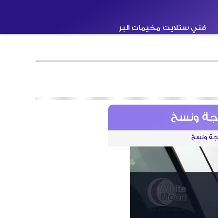
فني ستلايت مخيمات البر