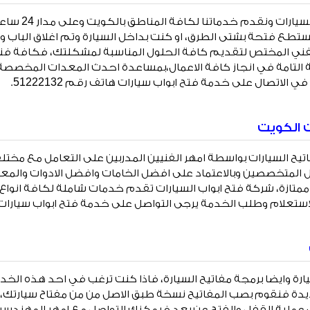
متخصصون في فتح ا
م تستطع فتحة بشتى الطرق، او كنت بداخل السيارة وتم اغلاق الباب 
فني المختص لتقديم كافة الحلول المناسبة لمشكلتك، فكافة فنيونا
 التامة في انجاز كافة الاعمال،بمساعدة احدث المعدات المخصصة 
ي الاتصال على خدمة فتح ابواب سيارات هاتف رقم 51222132.
 الكويت
تيح السيارات بواسطة امهر الفنيين المدربين على التعامل مع مختلف
 المتخصصين وبالاعتماد على افضل الخامات وافضل الادوات والمع
متازة، شركة فتح ابواب السيارات تقدم خدمات شاملة لكافة انواع ا
للاستعلام وطلب الخدمة يرجى التواصل على خدمة فتح ابواب سيارات.
رة وايضا برمجة مفاتيح السيارة، فاذا كنت ترغب في احد هذه الخ
يدة فنقوم بصب المفاتيح نسخة طبق الاصل من من مفتاح سيارتك، ام
عملية القفل والفتح عن بعد فيمكنك التواصل مع امهر المهندس