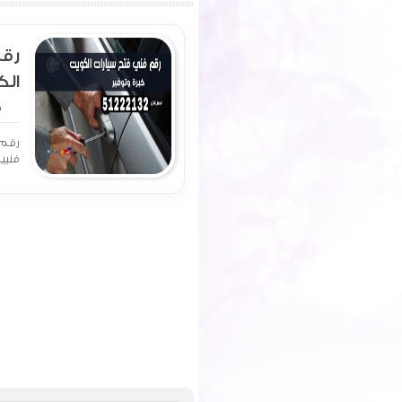
رق
خد
ف
رقم 
فنيين