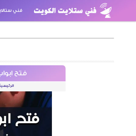
فني ستالا
كاميرات مر
فتح ابواب سيارات ب
الرئيسية