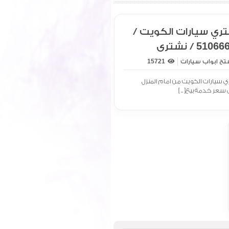
ري سيارات الكويت /
51066699 / نشتري
يارات من امام المنزل
تح ابواب سيارات
15721
 سيارات الكويت من امام المنزل
 سعر خدمة بيع[ .. ]