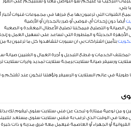
زمات التركيب ما عليكم سو التواصل معنا و سنلبيكم على الفور
 يلي:
ميع القنوات التي ترعبون بها مع فرزها في مجموعات قنوات أخبار أو
يت
أيضاً دون إحداث أي فوضى أو ضرر بالجدران أو الأرضية
ال الصيانة و التصليح فيمكننا تصليح الأعطال المعقدة و الصعبة
الأجهزة الحديثة و المتطورة التي تساعد على تسهيل العمل و إنج
لكويت
بتأمين اشتراكات بي ان سبورت لتشاهدوا كل ما ترغبون به من مب
لمختلف الخدمات و قطع التبديل و أجرة العمال و الفنيين صيانة ست
تلايت ورسيفر صيانة ستلايت برمجة ستلايت تمديد وايرات ستلايت ت
ا طويلة في عالم الستلايت و الرسيفر وتؤهلنا لنكون عند ثقتكم و ت
وى
ن و من نوعية ممتازة و تبحث عن فني ستلايت سلوى ليقوم لك بذل
صل معنا في الوقت الذي ترغب به ففني ستلايت سلوى مستعد لتلبيت
أو الفروانية أو الجهراء أو العاصمة فيعمل معه فرق مدربه و ذات خبرة