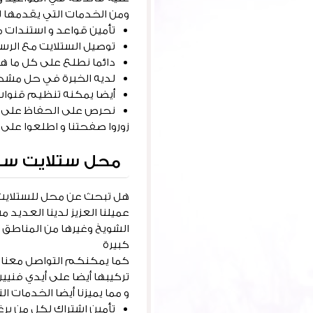
ومن الخدمات التي يقدمها لل
تأمين قواعد و استندات م
توصيل الستلايت مع الرسي
دائما نطلع على كل ما ه
لديه الخبرة في حل مشك
أيضا يمكنه تنظيم قنوات 
نحرص على الحفاظ على أناق
زوروا صفحتنا و اطلعوا عل
محل ستلايت سل
هل تبحث عن محل للستلاي
عميلنا العزيز لدينا العديد
الشويخ وغيرها من المناطق 
كبيرة
كما يمكنكم التواصل معنا و إ
تركيبها أيضا على أيدي فني
و مما يميزنا أيضا الخدمات ال
تأمين اشتراك لكل من ير