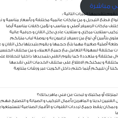
ي مباشرة
قوم بتقديمها الميزات التالية :
اع قطع التبديل و من ماركات عالمية مختلفة و بأسعار مناسبة و نق
لف ماركات الرسيفر أصلي و مناسب و نؤمن كابلات مناسبة أيضا
كيب ستلايت مركزي و ستلايت عادي بكل اتقان و حرفية عالية
وى بتأمين أي نوع من رسيفر ترغبون به و يوصله لباب منزلكم
طعة أصلية صغيرة مهما بلغ حجمها و يقوم بتبديلها بكل اتقان و ع
غات مختلفة لسهولة التعامل مع جميع العملاء و من مختلف الجنسي
ال مختلفة و متعددة كما يقوم الفني بتمديدها داخليا للحفاظ على
ختلفة و يمكنكم الاطلاع على مختلف الخدمات التي نقدمها
مكننا أن نلبيكم أينما كنتم داخل الكويت عبر ورشات متناوبة
لمنزلك أو مكتبك و تبحث عن فني ماهر بذلك؟
الفنيين لدينا و الماهرين بأعمال التركيب و الصيانة و التصليح فهم
 بمكان يلقط جميع ترددات القنوات و الأقمار الصناعية لتستمتعوا 
ا