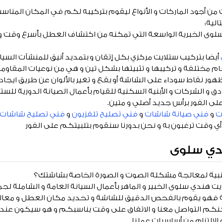
من أجود الماركات و الأنواع ليقوم بتركيبه لكم في المكان المناس
الية:
لوى الخبرية الواسعة التي تمكنه من اكتشاف العطل بأسرع وقت 
أيضا بتركيب ستلايت مركزي بكل إتقان و بتمديد أنيق للمنشآت السياح
م مختلفة و تركيبها و تثبيتها بشكل تين و هي من نوعيات المقاومة
ر نقاط سوداء على الشاشة أو بقع و تغير بالألوان عن طريق ايجاد
و الشركات و الأبنية السكنية للقيام بأعمال الصيانة الدورية للستلا
ت
و
فني صيانة شاشات
و
فني تصليح تلفزيون
و
فني تصليح شاشات
 وقت ترغبون به و نحن بدورنا سنقوم بتلبيتكم على الفور
دي سلوى
جنبية لمعالجة مشكلة الصوت و الصورة الخاصة بشاشتك؟
ايت هندي سلوى الخبير و الماهر بأعمال السيانة العامة و الشاملة لج
ثة فهو يقوم بالفحص الدقيق للشاشة و تحديد مكان العطل و معالج
كنكم التواصل معنا و الاتفاق على وقت يناسبكم و هو سيكون عند
الالتزام من أساسيات عملنا