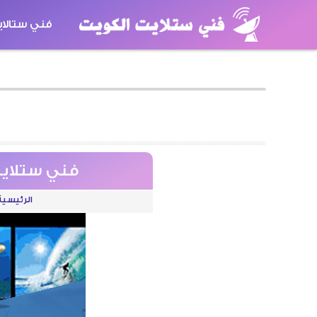
فني ستالا
كاميرات مر
فني ستلايت سلوى / 67655226 
الرئيسية