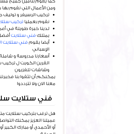
كما يقوم بتأمين جميع مستل
ومن الأعمال التي نقوم بها ما
تركيب الرسيفر و توليف ج
نقوم بعمليا
تركيب ستلا
لدينا خبرة طويلة في أعم
يمتلك
فني ستلايت
أفضل 
أيضا يقوم
فني ستلايت ا
الإسباني
أسعارنا مدروسة و شاملة 
القرين الكويت ل تركيب س
وشاشات تلفزيون
يمكنكم أن تثقوا بنا فخبرتن
معنا الان ولا تترددوا
فني ستلايت سل
هل ترغب بتركيب ستلايت متي
عميلنا العزيز يمكنك التوا
أو الأحمدي أو مبارك الكبير 