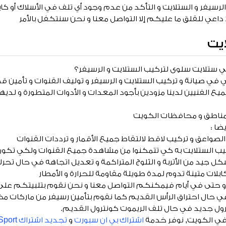
الرسيفر و الستلايت و التأكد من عدم وجود أي تلف في الأسلاك أو كا
اعي للقلق ما عليكم إلا التواصل معنا و نحن سنتكفل بالأمر
يت
 ستلايت سلوى لتركيب الستلايت و الرسيفر؟
 في صيانة و تركيب الستلايت و الرسيفر و توليف القنوات و تأمين ق
يع الفنيين لدينا مزودين بأجود المعدات و الأدوات المتطورة و لدي
مناطق و محافظات الكويت
ضا :
واعق و تركيب لاقط لالتقاط جميع الأقمار و ترددات القنوات
كيب الستلايت به كي تتمكنوا من مشاهدة جميع القنوات ولكي تكون 
 جيد من الأتربة و الثلوج المتراكمة و تعديل اتجاهه في حال تحرك
ابلات متينة تدوم لمدة طويلة مقاومة للحرارة و الأمطار
 و حتى في أيام فيمكنكم التواصل معنا و نحن نقوم بتلبيتكم على 
رول جديد في حال تلف الريموت كونترول القديم.
ي الكويت, نوفر خدمة
اشتراك بي ان سبورت
و
تجديد اشتراك Bein Sport