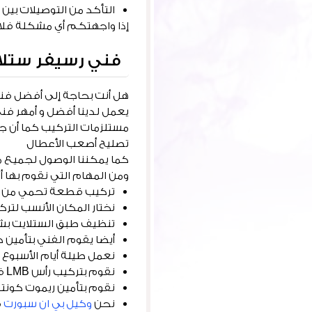
التأكد من التوصيلات بين 
إذا واجهتكم أي مشكلة فلا د
فني رسيفر ستلا
هل أنت بحاجة إلى أفضل فني
يعمل لدينا أفضل و أمهر فني
مستلزمات التركيب كما أن جم
تصليح أصعب الأعطال
كما يمكننا الوصول لجميع 
ومن المهام التي نقوم بها أي
تركيب قطعة تحمي من الص
نختار المكان الأنسب لتر
تنظيف طبق الستلايت بشكل
أيضا يقوم الفني بتأمين ك
نعمل طيلة أيام الأسبوع
نقوم بتركيب رأس LMB في حال احتراق الرأس القديم كما نقوم بتأمين رسيفر من ماركات مختلفة
نقوم بتأمين ريموت كونت
نحن
وكيل بي ان سبورت
ف