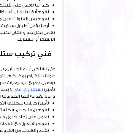
كما أننا نعمل على تلبيتكم على مدار 24 ساعة و طيلة أيام
نقوم أيضا بتبديل رأس LNB المحروق برأس آخر جديد و أصلي و نعمل على تبديله بوقت قصير
نقوم بفرز القنوات على 
أيضا نؤمن أطباق ستلايت ب
نعمل بكل جد و اتقان لكسب
الرسيفر أو الستلايت
فني تركيب ستل
هل
تشتكي أن و الجيران من 
عملائنا الكرام يمكنكم الت
توصيل جميع الرسيفرات عليه 
تأمين
رسيفر واي فاي
لا يحتا
و مما نقدمه أيضا الخدمات الت
تأمين كابلات بمختلف الأ
نقوم بمعالجة مشكلة تغ
نعمل على إجاد حلول فع
نقوم بالاتفاق مع العم
نقدم العديد من العروض 