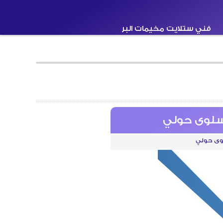
فني ستلايت مخيمات البر