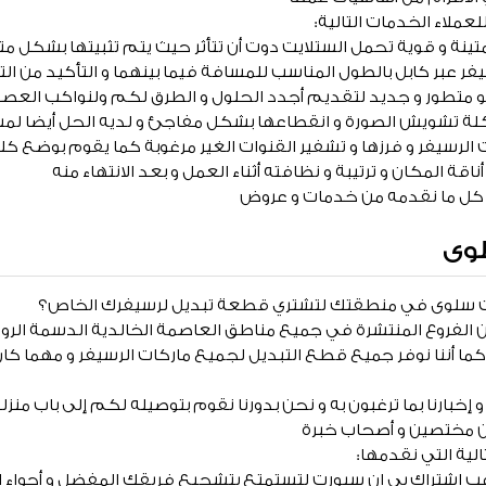
عملاء الخدمات التالية:
تينة و قوية تحمل الستلايت دوت أن تتأثر حيث يتم تثبيتها بشكل مت
فر عبر كابل بالطول المناسب للمسافة فيما بينهما و التأكيد من ا
و متطور و جديد لتقديم أجدد الحلول و الطرق لكم ولنواكب الع
لة تشويش الصورة و انقطاعها بشكل مفاجئ و لديه الحل أيضا ل
الرسيفر و فرزها و تشفير القنوات الغير مرغوبة كما يقوم بوضع ك
ة المكان و ترتيبة و نظافته أثناء العمل و بعد الانتهاء منه
ى كل ما نقدمه من خدمات و عروض
وى
ت سلوى في منطقتك لتشتري قطعة تبديل لرسيفرك الخاص؟
 من الفروع المنتشرة في جميع مناطق العاصمة الخالدية الدسمة الر
كما أننا نوفر جميع قطع التبديل لجميع ماركات الرسيفر و مهما ك
خبارنا بما ترغبون به و نحن بدورنا نقوم بتوصيله لكم إلى باب منزل
ين مختصين و أصحاب خبرة
تالية التي نقدمها:
غب اشتراك بي ان سبورت لتستمتع بتشجيع فريقك المفضل و أجواء 