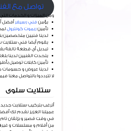
تواصل مع الفن
ومن الميزات و الخدمات التي ن
يؤمن
فني رسيفر
أفضل أنو
تأمين
ريموت كونترول
لمخت
لدينا فنيين متخصصين بتر
يقوم أيضا فني ستلايت سل
تبديل أي قطعة تالفة بق
يتحدث الفنيين لدينا بل
تأمين كابلات توصيل بأطو
لدينا عروض و حسومات م
لا تترددوا بالتواصل معنا في
ستلايت سلوى
أترغب بتركيب ستلايت جديد 
عميلنا العزيز نقدم لك أفضل 
في وقت قصير و بإتقان تام و
من أفلام و مسلسلات و غيره