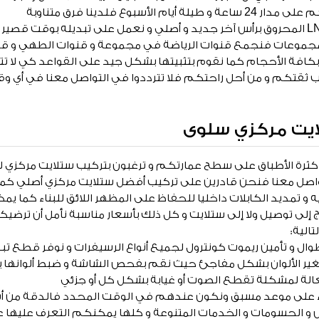
 الأسبوع فلدينا فرق متناوبة
مجموعات فنجمع قنوات الرياضة في مجموعة و قنوات الطهي و قنوا
كافة الأحجام كما نقوم بتثبيتها بشكل جيد على القواعد كي لا تتأثر 
 ثقتكم و من أحل راحتكم فلا تترددوا في التواصل معنا في أي
ايت مركزي سلوى
كثرة الأطباق على سطح عمارتكم و ترغبون بتركيب ستلايت مركزي ل
واصل معنا فنحن قادرين على تركيب أفضل ستلايت مركزي أصلي كما 
و تمديد الكابلات داخليا للحفاظ على المظهر اللائق للبناء كما يمك
ج إلى توصيل ولا إلى ستلايت و كل ذلك بأسعار مناسبة نأمل أن ترضي
الية:
طوال و تأمين ريموت كونترول لجميع أنواع الرسيفرات و نوفر قطع تب
ير الألوان بشكل مفاجئ حيث نقم بفحص الشاشة و ضبط ألوانها
الة لمشكلة تقطع الصوت أو غيابة بشكل كل أو جزئي
لاء على موعد مسبق ونكون عندهم في الوقت المحدد فالدقة من أ
و الحسومات و الخدمات المتنوعة و كلها يمكنكم التعرف عليها ع