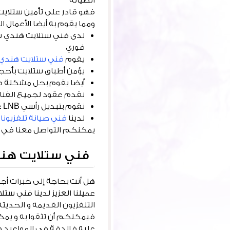
الصيانة
فهو قادر على تأمين ستلايت 
ومما يقوم به أيضا الأعمال الت
لدى فني ستلايت هندي س
فوري
يقوم
فني ستلايت هندي
يؤمن أطباق ستلايت بأحجا
أيضا يقوم بحل مشكلة ظهو
نقدم عقود لجميع الفنادق 
نقوم بتبديل رأسي LNB على الفور برأس جديد أصلي و متين.
لدينا
فني صيانة تلفزيونا
يمكنكم التواصل معنا في أي
فني ستلايت هن
هل أنت بحاجة إلى خبرات أ
عميلنا العزيز لدينا فني ستل
التلفزيون القديمة و الحدي
فيمكنكم أن تثقوا به و يم
عليه فالدقة في المواعيد و 