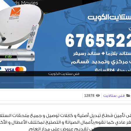
فني ستلايت الكويت
فني ستالايت
12878
تأمين قطع تبديل أصلية و كابلات توصيل و جميع ملحقات الستلاي
فر عادي كما نقوم بأعمال الصيانة و التصليح لمختلف الأعطال و الأك
 المركزي بالإضافة إلى تقديم عروض على مدار العام.