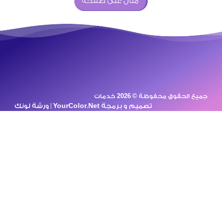
مثال على صفحة
مجموعة من الكوادر العاملة في
مجال الصرف الصحي ادوات
صحية تسليك مجاري تركيب
اطقم الجمامات ومعداته
ومستلزماته،[ .. ]
جميع الحقوق محفوظة © 2026 خدمات
تصميم و برمجة
YourColor.Net | ورشة لونك