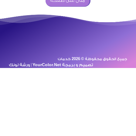
مثال على صفحة
مجموعة من الكوادر العاملة في
مجال الصرف الصحي ادوات
صحية تسليك مجاري تركيب
اطقم الجمامات ومعداته
ومستلزماته،[ .. ]
جميع الحقوق محفوظة © 2026 خدمات
تصميم و برمجة
YourColor.Net | ورشة لونك