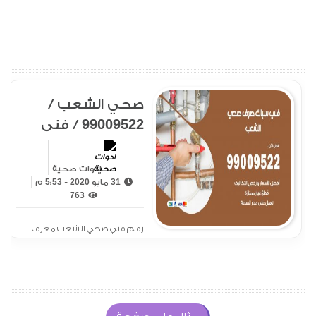
صحي الشعب /
99009522 / فني
صحي / سباك /
ادوات صحية / رقم
ادوات صحية
31 مايو 2020 - 5:53 م
صحي الشعب
763
رقم فني صحي الشعب معرف
لدى الجميع بتوفير سيارة مجهزة
بمعدات ادوات صحية صرف صحي
تسليك مجاري تمديدات صحية
تركيب فلاتر بيلر مضخة غسالة
تنظيف غسيل خزانات يعمل لدى
شركتنا التي تقوم بتأمين