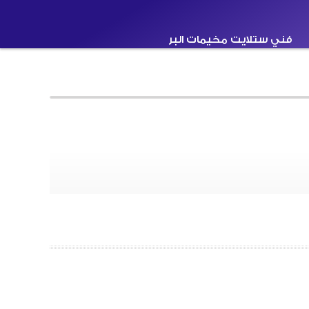
فني ستلايت مخيمات البر