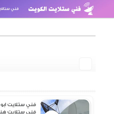
فني ستالا
كاميرات مر
فني ستلايت هند