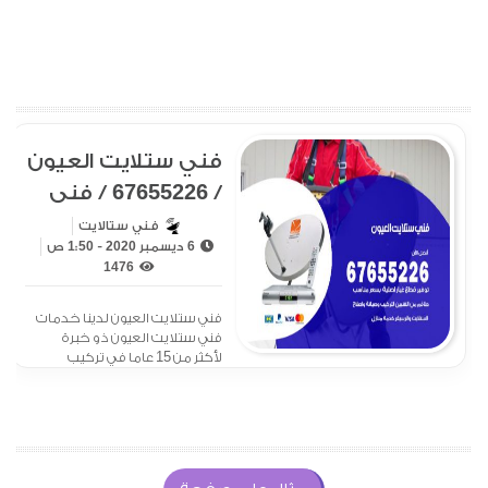
فني ستلايت العيون
/ 67655226 / فني
ستلايت هندي
فني ستالايت
6 ديسمبر 2020 - 1:50 ص
العيون
1476
فني ستلايت العيون لدينا خدمات
فني ستلايت العيون ذو خبرة
لأكثر من 15 عاما في تركيب
الستلايت وبرمجة الرسيفر،
ويقدم خدمة الصيانة للستلايت
على مدار ساعات اليوم بكل دقة
ومهارة عالية مع الكفالة وفي
وقت بسيط، فلا تترددوا بالتواصل
معنا في حال رغبتك بالحصول