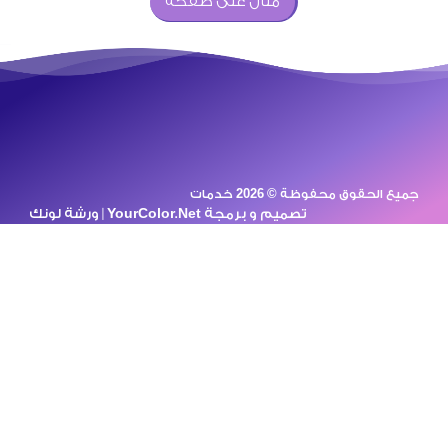
مثال على صفحة
على أي من خدمات تركيب
الستلايت[ .. ]
جميع الحقوق محفوظة © 2026 خدمات
تصميم و برمجة
YourColor.Net | ورشة لونك