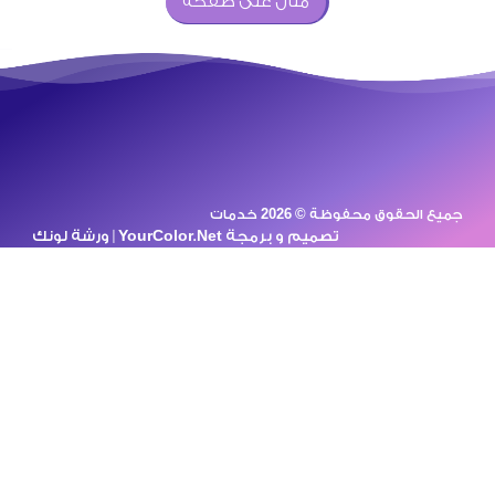
مثال على صفحة
في حال رغبتك بالحصول على أي
من خدمات[ .. ]
جميع الحقوق محفوظة © 2026 خدمات
تصميم و برمجة
YourColor.Net | ورشة لونك