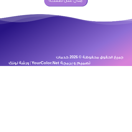
مثال على صفحة
على أي من خدمات تركيب
الستلايت[ .. ]
جميع الحقوق محفوظة © 2026 خدمات
تصميم و برمجة
YourColor.Net | ورشة لونك