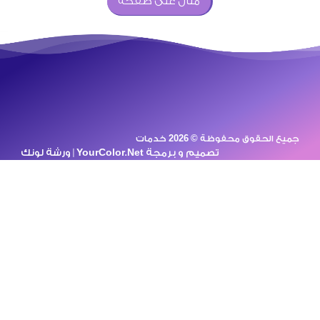
مثال على صفحة
من خدمات تركيب الستلايت[ .. ]
جميع الحقوق محفوظة © 2026 خدمات
تصميم و برمجة
YourColor.Net | ورشة لونك