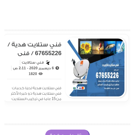
فني ستلايت هدية /
67655226 / فني
ستلايت هندي
فني ستالايت
6 ديسمبر 2020 - 2:11 ص
بهدية
1820
فني ستلايت هدية لدينا خدمات
فني ستلايت هدية ذو خبرة لأكثر
من 15 عاما في تركيب الستلايت
وبرمجة الرسيفر، ويقدم خدمة
الصيانة للستلايت على مدار
ساعات اليوم بكل دقة ومهارة
عالية مع الكفالة وفي وقت
بسيط، فلا تترددوا بالتواصل معنا
في حال رغبتك بالحصول على أي