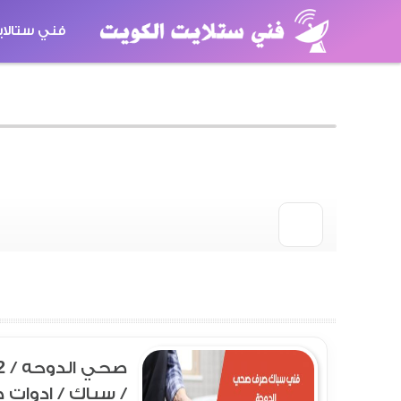
فني ستالا
كاميرات مر
/ سباك / ادوات