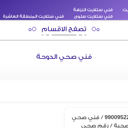
يت
فني ستلايت النزهة
فني ستلايت سلوى
فني ستلايت المنطقة العاشرة
اقبة
سطحة كرين ونش
فني ستلايت هندي
تصفح الاقسام
فني صحي الدوحة
صحي الدوحه / 99009522 / فني صحي
 صحية / رقم صحي