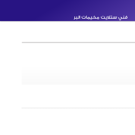
فني ستلايت مخيمات البر