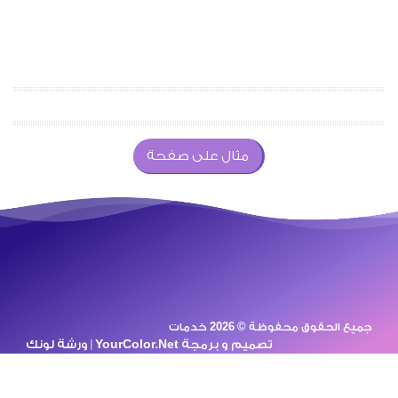
مثال على صفحة
جميع الحقوق محفوظة © 2026 خدمات
تصميم و برمجة
YourColor.Net | ورشة لونك