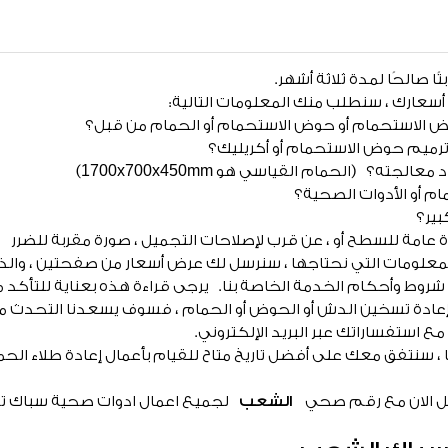
ا صالحًا لمدة ثلاثة أشهر.
سعارك ، سنطلب منك المعلومات التالية:
ض الاستحمام أو حوض الاستحمام أو الحمام من قبل؟
رميم حوض الاستحمام أو أكريليك؟
ته؟ (الحمام القياسي هو 1700x700x450mm)
مام أو الأدوات الصحية؟
بير؟
 عامة للسطح أو ، عن قرب لإصلاحات التجميل ، صورة مقربة للضرر
معلومات التي نحتاجها ، سنرسل لك عرض أسعار من صفحتين ، والذ
مع شروط وأحكام الخدمة الخاصة بنا. يرجى قراءة هذه بعناية للتأكد
إعادة تسخين الدش أو الحوض أو الحمام ، فسوف يسعدنا التحدث معك
ع استفساراتك عبر البريد الإلكتروني.
، سنتفق معك على أفضل تاريخ متاح للقيام بأعمال إعادة طلاء الحم
صل الان مع رقم صحي
الشعب
لجميع اعمال ادوات صحية سباك ت