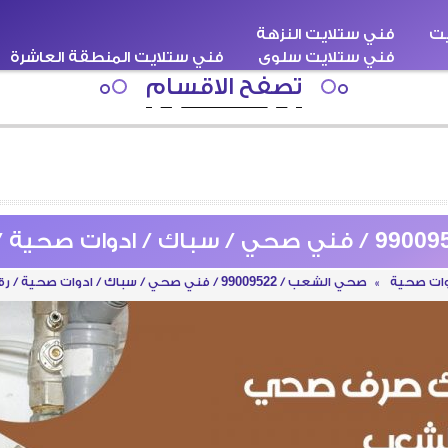
يت
فني ستلايت النزهة
فني ستلايت سلوى
فني ستلايت المنطقة العاشرة
اقبة
سطحة كرين ونش
فني ستلايت هندي
تصفح الاقسام
وات صحية
»
صحي الشعب / 99009522 / فني صحي / سباك / ادوات صحية / رقم صحي الشعب