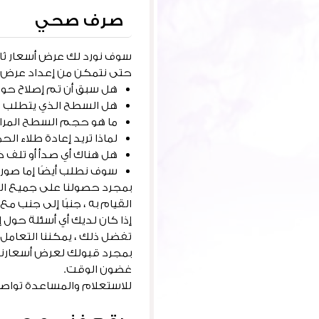
صرف صحي
سوف نورد لك عرض أسعار ثابتً
حتى نتمكن من إعداد عرض أ
هل سبق أن تم إصلاح حو
هل السطح الذي يتطلب ت
ما هو حجم السطح المراد معالج
لماذا تريد إعادة طلاء الح
هل هناك أي صدأ أو تلف ك
سوف نطلب أيضًا إما صورة
بمجرد حصولنا على جميع ال
القيام به ، جنبًا إلى جنب 
إذا كان لديك أي أسئلة حول 
تفضل ذلك ، يمكننا التعامل م
بمجرد قبولك لعرض أسعارنا 
غضون الوقت.
للاستعلام والمساعدة توا