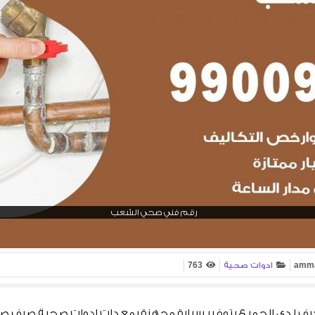
رقم فني صحي الشعب
amm
ادوات صحية
763
لدى الجميع بتوفير سيارة مجهزة بمعدات ادوات صحية صرف ص