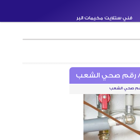
فني ستلايت مخيمات البر