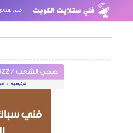
فني ستالا
كاميرات مر
صحي الشعب / 99009522 / فني صحي / سباك / ادوات صحية / رقم صحي الشعب
الرئيسية
»
اد