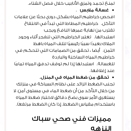
لمنع تجمد وتمزق الأنابيب خلال فصل الشتاء.
غسالة ملابس
.
افحص خراطيم المياه بشكل دوري بحثًا عن علامات
التآكل. خراطيم المطاط التي تبدأ في الانتفاخ
تقترب من نهاية عمرها النافع ويجب
استبدالها. تعتبر الخراطيم التي تنفجر أثناء وجود
الملاك بعيدًا سببًا رئيسيًا لتلف المياه باهظ
الثمن. أيضا ، تحقق من الصمامات التي تتحكم في
خراطيم المياه الساخنة والباردة
للغسالة. استبدلها إذا لم توقف تدفق المياه تمامًا
عند إغلاقها.
تحقق من ضغط المياه في المنزل.
تجنب الضغط الزائد على نظام السباكة في منزلك
من خلال التأكد من أن ضغط الماء في مستوى آمن. لا
يستغرق الأمر سوى بضع دقائق لاختبار ضغط المياه
باستخدام مقياس الضغط. إذا كان الضغط مرتفعًا.
مميزات فني صحي سباك
النزهه