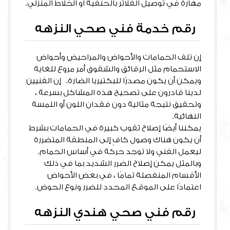
مهارة في توصيل الفلاتر بالحنفية او الخلاط المنزلي.
رقم خدمة فني صحي النزهه
إن تلف الحمامات والأحواض والمراحيض وأحواض
الاستحمام مثل الرقائق والشقوق أمر مروع للغاية
ويمكن أن يكون مصدرًا للبكتيريا الضارة. إن الفنيين
لدينا قادرون على تصحيح هذه المشاكل بسرعة ،
وتحقيق نتيجة مثالية دون فقدان اللون أو اللمسة
النهائية.
يمكننا أيضًا إصلاح ثقوب كبيرة في الحمامات بشرط
أن يكون هناك وصول كافٍ إلى المنطقة المتضررة
ليعمل الفني ولا توجد حركة في أساس الحمام.
وبالمثل يمكن إصلاح الضرر الشديد بما في ذلك
الأقسام المنفصلة تمامًا ، في بعض الأحواض
اعتمادًا على الموقع المحدد للضرر ونوع الحوض.
رقم فني صحي هندي النزهه