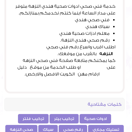
خدمة فني صحي ادوات صحية هندي النزهه متوفر
على مدار الساعة اينما كنتم نخدمكم بمنازلكم.
فني صحي هندي
سباك هندي
معلم ادزات صحية هندي
رقم صحي هندي النزهه.
اطلب اقرب واسرع رقم فني صجي
النزهه
بالقرب من موقعك.
كما يمكنكم متابعة صفحة فني صحي النزهه
على
فيس بوك
او طلب الخدمة من موقع دليل
خدمات
ارقام مهن الكويت الافصل والارخص.
كلمات مفتاحية
ادوات صحية
تركيب بيلر
تركيب فلتر
تسليك مجاري
رقم صحي
سباك
صحي النزهه