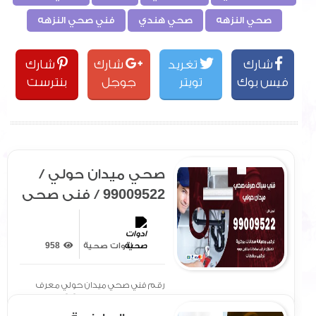
صحي النزهه
صحي هندي
فني صحي النزهه
شارك
تغريد
شارك
شارك
فيس بوك
تويتر
جوجل
بنترست
صحي ميدان حولي /
99009522 / فني صحي
/ سباك / ادوات صحية /
رقم صحي ميدان
ادوات صحية
958
حولي
رقم فني صحي ميدان حولي معرف
لدى الجميع بتوفير سيارة[ .. ]