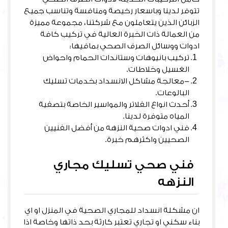
تتوفر لدينا وباسعار رخيصة ومنافسة وتناسب جميع
الزبائن الذين يتعاملون مع شركتنا، مجموعة مميزة
من العمالة ذات الخبرة العالية في تركيب كافة
ادوات ووسائل الصرف الصحي بمافيها:
تركيب بانيوهات وستاندات الحمام واحواض
الغسيل وخلاطات.
-معالجة مشاكل الانسداد بخدمات تسليك
البالوعات.
أحدث انواع الفلاتر والمواسير الخاصة بتصفية
المياه متوفرة لدينا.
فني ادوات صحية النزهه من أفضل الفنيين
الصحيين واكثرهم خبرة.
فني صحي تسليك مجاري
النزهه
ان مشكلة انسداد للمجاري الصحية في المنزل او اي
بناء سكني او تجاري تعتبر كارثة بحد ذاتها وخاصة اذا