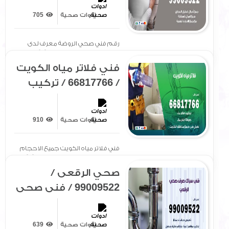
رقم صحي الروضة
ادوات صحية
705
رقم فني صحي الروضة معرف لدى
الجميع بتوفير سيارة مجهزة[ .. ]
فني فلاتر مياه الكويت
/ 66817766 / تركيب
صيانة فلتر ماء الكويت
ادوات صحية
910
فني فلاتر مياه الكويت جميع الاحجام
والمقاسات حسب الطلب افضل[ .. ]
صحي الرقعى /
99009522 / فني صحي
/ سباك / ادوات صحية /
رقم صحي الرقعى
ادوات صحية
639