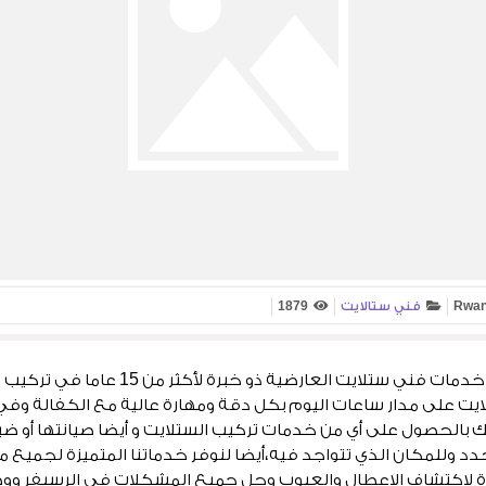
Rwan
فني ستالايت
1879
فني ستلايت العارضية لدينا خدمات فني ستلايت ا
يت على مدار ساعات اليوم بكل دقة ومهارة عالية مع الكفالة وفي 
ك بالحصول على أي من خدمات تركيب الستلايت و أيضا صيانتها أو ضب
د وللمكان الذي تتواجد فيه،أيضا لنوفر خدماتنا المتميزة لجميع 
ة لاكتشاف الاعطال والعيوب وحل جميع المشكلات في الرسيفر ووص