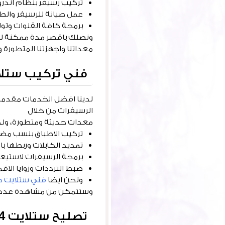
تركيب رسيفر بنظام اندر
عمل صيانة للرسيفر والط
برمجة كافة القنوات وتول
ونصلك باقصر مدة ممكنة للم
معداتنا واجهزتنا المتطورة و
فني تركيب ستلا
لدينا افضل الخدمات مقدمة 
الرسيفرات من خلال
معدات حديثة ومتطورة، ولدي
تركيب الاطباق بنسب مضبوطى
تمديد الكابلات وربطها ب
برمجة الرسيفرات لاستيعا
ضبط الترددات وزوايا الاق
ونحن ايضا
فني ستلايت ج
وستتمكن من مشاهدة عدد كبير جدا من القنوات تصل ل 00
تصليح ستلايت 24 ساعة