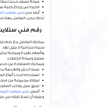
صيانة رسيفر حديث بنظام HD أو تركي
الخبرة في إرجاع كلمة سر
أيضا نحن
فني ستلايت الف
لذلك يرجى التواصل معنا في
رقم فني ستلايت
يمكنك التواصل مع رقم فني 
بخبرة احترافية لا مثيل لها،
وبأسعار زهيدة ويمكنه تركيب
تصليح وصيانة الكابلات،
ويمكنك الاستفادة من خدماتنا
ضبط الدش والعدسة بحرف
استخدام احدث أنواع الو
امتلاك مجموعة من قطع ال
فريق عمل يواكب التطور
أفضل
فني ستلايت المنط
وعليك أن تضع ثقتك في فني 