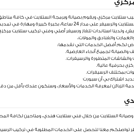
ركزي
كيب ستلايت مركزي ويقوم بصيانة وبرمجة الستلايت في كافة مناطق 
، بخبرة كبيرة ومهارة في تمديد وتركيب أجود أنواع الرسيفر،
يش، ولدينا استاندات تلفاز ورسيفر أصلي وفني تركيب ستلايت مركز
لعمارت والفنادق والمولات،
ض لكم أفضل الخدمات التي نقدمها:
ف والصيانة لجميع أنحاء العارضية.
ت والشاشات المتطورة والرسيفرات.
زي بحرفية عالية.
وات بمختلف الرسيفرات.
ديد اشتراك بي أن سبورت
ة الزبائن لمعرفة الخدمات والأسعار، وسنكون عندك بأقل من دقا
دي
يانة الستلايت من خلال فني ستلايت هندي، ومتاحين لكافة المح
ن 20 عاما وننتظر تواصلكم معنا لتحصل على الخدمات المطلوبة في تركيب الرس