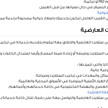
به.
 الرسيفر في حال نسيانها من قبل العميل.
روانية
 القريب العاجل لنكون بخدمتك باسعار خيالية مصحوبة بخدمة ممتاز
 العارضية
ستلايت العارضية والاتفاق معه ليقوم بتقديم خدماته في تركيب 
 الستلايت وضبطه أو إعادة ضبط المصنع وأيضا استبدال الكابلات وا
 والتي نتميز بها :
ية عالية.
سائل والمعدات في تركيب الستلايت وصيانته.
غيار الأصلية المتوفرة في الأسواق المحلية والعالمية.
 العصري والنهضة التكنلوجية في كافة خدماتهم وأعمالهم.
قه العاشره
ستلايت العارضية والتواصل معه على رقمه، لتنال كافة خدماته بدقة