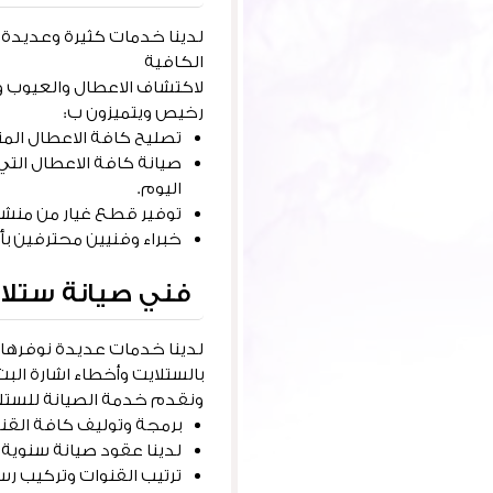
الكافية
لاكتشاف الاعطال والعيوب 
رخيص ويتميزون ب:
تصليح كافة الاعطال المت
صيانة كافة الاعطال التي
اليوم.
توفير قطع غيار من منشأ ا
خبراء وفنيين محترفين بأعمال
فني صيانة ستلاي
لدينا خدمات عديدة نوفرها 
بالستلايت وأخطاء اشارة البث
ونقدم خدمة الصيانة للستلا
برمجة وتوليف كافة القن
لدينا عقود صيانة سنوية ل
ترتيب القنوات وتركيب رس