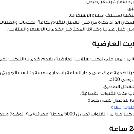
ويد سمارت بسعر رخيص.
بق.
يفها لمختلف اجهزة الرسيفرات.
كان الوارد ذكره من قبل العميل للقبام بكافة الخدمات والطلبا
من خلال عمالنا وخبرائنا المحترفين بخدمات الرسيفر والستلايت.
يت العارضية
من امعر فني تركيب ستلايت العارضية، يقدم خدمات التركيب لجميع 
نا خدمة عملاء على مدار الساعة باسعار منافسة وتناسب الجميع ون
 100٪.
الشكل الصحيح.
ب مئات القنوات الفضائية.
مار للوصول لاعلى جودة.
نوب السرة
50 محطة فضائية مع الوضوح وبدون شوشرة أو ضعف بالارسال.