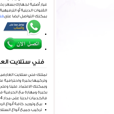
غيار أصلية لجهازك بسعر رخي
القنوات الدينية أو الترفيهية
يمكنك التواصل ايضا على
فني
فني ستلايت الع
نمتلك فني ستلايت العارضية
وتركيبها بخبرة واحترافية عال
ويمكنك الاعتماد علينا وعلى
بخبرة ومهارة مع الحرفية ف
فالخدمات لدينا على مدار 24 ساعة وبأقل التكاليف، ويسعدنا أن نقدم لكم خدماتنا التالية:
بيع وتوريد كافة أنواع الر
تركيب جميع أنواع الستلاي