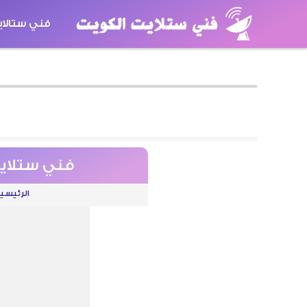
فني ستالا
كاميرات مر
فني ستلايت العارضية / 226
الرئيسي