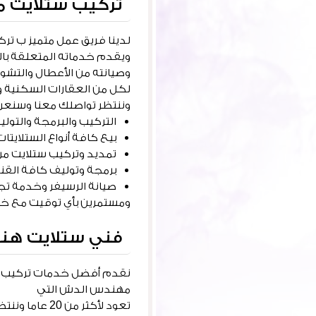
تركيب ستلايت م
لدينا فريق عمل متميز ب تر
ويقدم خدماته المتعلقة بالستلايت والرسيفر على مدار 24 ساعة
وصيانته من الأعطال والتشو
لكل من العقارات السكنية وا
وننتظر تواصلك معنا وسنعر
التركيب والبرمجة والتولي
بيع كافة أنواع الستلايتا
تمديد وتركيب ستلايت مرك
برمجة وتوليف كافة القن
صيانة الرسيفر وخدمة تج
ومستمرين بأي توقيت مع خدم
فني ستلايت هن
نقدم أفضل خدمات تركيب وص
مهندس الدش التي
تعود لأكثر م