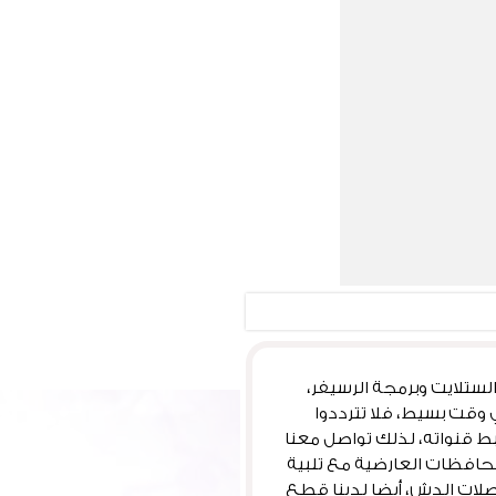
لعارضية ذو خبرة لأكثر من 15 عاما في تركيب الستلايت وبرمجة الرسيفر،
وقت بسيط، فلا تترددوا
ط قنواته، لذلك تواصل معنا
محافظات العارضية مع تلبية
لات الدش، أيضا لدينا قطع