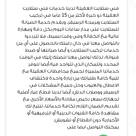
فني ستلايت العقيلة لدينا خدمات فني ستلايت
العقيلة ذو خبرة لأكثر من 15 عاما في تركيب
الستلايت وبرمجة الرسيفر، ويقدم خدمة الصيانة
للستلايت على مدار ساعات اليوم بكل دقة ومهارة
عالية مع الكفالة وفي وقت بسيط، فلا تترددوا
بالتواصل معنا في حال رغبتك بالحصول على أي من
خدمات تركيب الستلايت و أيضا صيانتها أو ضبط
قنواته، لذلك تواصل معنا لنصلك إليك في الوقت
المحدد وللمكان الذي تتواجد فيه،أيضا لنوفر
خدماتنا المتميزة لجميع محافظات العقيلة مع
تلبية كافة طلباتك من زيارة واحدة لاكتشاف
الاعطال والعيوب وحل جميع المشكلات في
الرسيفر ووصلات الدش، أيضا لدينا قطع غيار أصلية
لجهازك بسعر رخيص مقارنة بالأسعار الأخرى مع
تقديم الضمان اللازم لكافة خدماتنا، لنتيح لك
مشاهدة كافة القنوات الدينية أو الترفيهية أو
الأخبارية دون انقطاع أو تشويش.
يمكنك التواصل ايضا على
فني ستلايت جنوب السرة