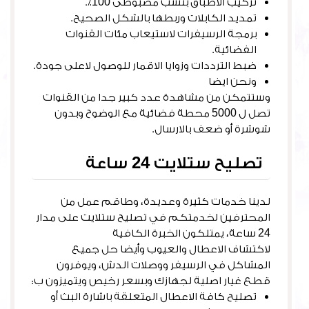
تركيب الاطباق بنسب مضبوطى 100٪.
تمديد الكابلات وربطها بالشكل الصحيح.
برمجة الرسيفرات لاستيعاب مئات القنوات
الفضائية.
ضبط الترددات وزوايا الاقمار للوصول لاعلى جودة.
ونحن ايضا
فني ستلايت جنوب السرة
وستتمكن من مشاهدة عدد كبير جدا من القنوات
تصل ل 5000 محطة فضائية مع الوضوح وبدون
شوشرة أو ضعف بالارسال.
تصليح ستلايت 24 ساعة
لدينا خدمات كثيرة وعديدة، وطاقم عمل من
المحترفين لخدمتكم في تصليح ستلايت على مدار
24 ساعة، يمتلكون الخبرة الكافية
لاكتشاف الاعطال والعيوب وأيضا حل جميع
المشاكل في الرسيفر ووصلات الدش، ويوفرون
قطع غيار اصلية لجهازك وبسعر رخيص ويتميزون ب:
تصليح كافة الاعطال المتعلقة باشارة البث أو