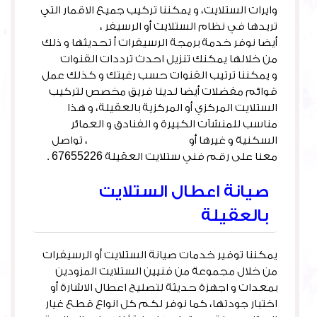
وايرات الستلايت، و يمكننا تركيب جميع الاقمار التي
تريدها في نظام الستلايت أو الرسيفر ،
أيضا نوفر خدمة برمجة الرسيفرات أ تحديثها و ذلك
من خلالها يمكنك تنزيل احدث ترددات القنوات
و يمكننا ترتيب القنوات حسب رغبتك و كذلك عمل
قوائم مفضلات أيضا لدينا فريق مخصص لتركيب
الستلايت المركزي أو المركزية بالعقيلة، و هذا
مناسب للمنشآت الكبيرة و الفنادق و العمائر
السكنية و غيرها أو
أشتراك بي ان سبورت
، تواصل
معنا على رقم فني ستلايت العقيلة 67655226 .
صيانة اعطال الستلايت
بالعقيلة
يمكننا توفير خدمات صيانة الستلايت أو الرسيفرات
من خلال مجموعة من فنيين الستلايت المزودين
بمعدات و اجهزة حديثة لتصليح اعطال الاشارة أو
اختبار جودتها، كما نوفر لكم كل انواع قطع غيار