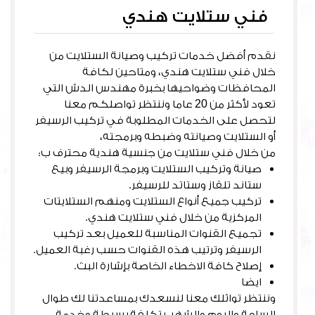
فني ستلايت هندي
نقدم أفضل خدمات تركيب وصيانة الستلايت من
خلال فني ستلايت هندي، ومتاحين لكافة
المحافظات وضواحيها بخبرة مهندس الدش التي
تعود لأكثر من 20 عاما وننتظر تواصلكم معنا
لتحصل على الخدمات المطلوبة في تركيب الرسيفر
أو الستلايت وصيانته وضبطه وبرمجته،
من خلال فني ستلايت من جنسية هندية محترف ب:
صيانة وتركيب الستلايت وبرمجة الرسيفر وبيع
ستاند تلقاز وستاتد للرسيفر.
تركيب جميع أنواع الستلايت ومنهم الستلايتات
المركزية من خلال فني ستلايت هندي.
تجميع القنوات المناسبة للعميل بعد تركيب
الرسيفر وترتيب هذه القنوات حسب رغبة العميل.
إصلاح كافة الاخطاء الخاصة بإشارة البث.
ايضا
فني ستلايت القرين
وننتظر تواثلك معنا لنسعدك بمساعدتنا لك طوال
الساعة واليوم والشهر، بتكلفة بسيطة وخدمة