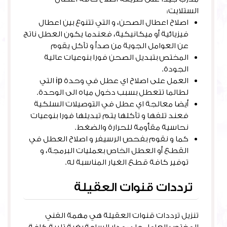
الستلايت:
اصلاح اعطال الصحن، و التي تتنوع بين اعطال
فيزيائية أو ميكانيكية، فعندما يكون العطل ناتج
عن العوامل الجوية من صدأ و تآكل يقوم
المختص بتبديل الصحن فورا بنوعيات عالية
الجودة.
العمل على اصلاح اي عطل في وحدة ip التي
لطالما تتعطل بسبب دخول مياه الى الوحدة.
أيضا معالجة اي عطل في التوصيلات السلكية
فعند تلفها و تآكلها يتم تبديلها فورا بنوعيات
نحاسية مقأومة للحرارة والضغط.
كما و نقوم بفحص الرسيفر و اصلاح العطل في
القطع أو العطل الخاص بعمليات البرمجة، و
توفير كافة قطع الغيار المناسبة له.
ترددات قنوات العقيلة
تنزيل ترددات قنوات العقيلة هي مهمة الفني