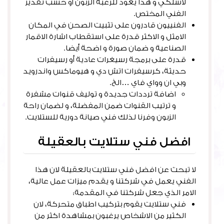
لاسلكي و هذا يعود للرغبة الزبون أو حسب تقدير
الفني المختص.
الفنييون قادرون على تثبيت الصحن في المكان
الامثل و الاكثر قدرة على استقطاب اشارة الاقمار
الصناعية و ضمان صورة و اضحة أيضا.
قدرة على برمجة رسيغرات عادية أو رسيفرات
حديثة، كرسيفرات اتش دي و هيوماكس واندرويد
وبي ان وواي فاي …الخ.
اضافة ترددات جديدة و توليف قنوات مشفرة
و ترتيب القنوات ضمن المفضلة، و لضمان راحة
الزبون وفرنا لذلك فني صيانة دورية للستلايت.
افضل فني ستلايت بالعقيلة
لا تبحث عن افضل فني ستلايت بالعقيلة لان هذا
الفني يعمل في شركتنا و يقدم ميزات عمل عالية،
الامر الذي جعل شركتنا في المقدمة:
فني ستلايت يقوم بتركيب اطباق متحركة، لان
الكثير من الاشخاص يرغبون بمشاهدة اكثر من