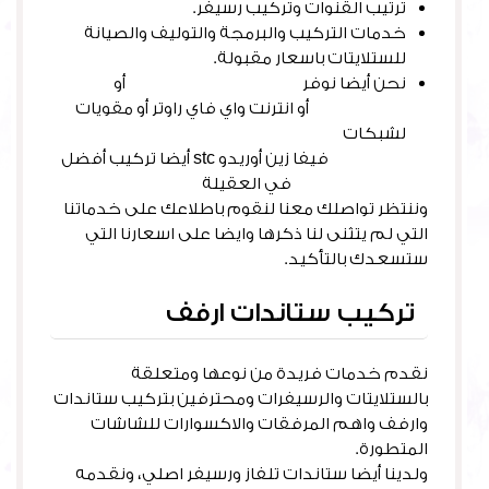
ترتيب القنوات وتركيب رسيفر.
خدمات التركيب والبرمجة والتوليف والصيانة
للستلايتات باسعار مقبولة.
نحن أيضا نوفر
مقوي سيرفس الكويت
أو
مقوي
شبكة اتصال
أو انترنت واي فاي راوتر أو مقويات
لشبكات
السيرفس
فيفا زين أوريدو stc أيضا تركيب أفضل
مقوي سيرفس
في العقيلة
وننتظر تواصلك معنا لنقوم باطلاعك على خدماتنا
التي لم يتثنى لنا ذكرها وايضا على اسعارنا التي
ستسعدك بالتأكيد.
تركيب ستاندات ارفف
نقدم خدمات فريدة من نوعها ومتعلقة
بالستلايتات والرسيفرات ومحترفين بتركيب ستاندات
وارفف واهم المرفقات والاكسوارات للشاشات
المتطورة.
ولدينا أيضا ستاندات تلفاز ورسيفر اصلي، ونقدمه