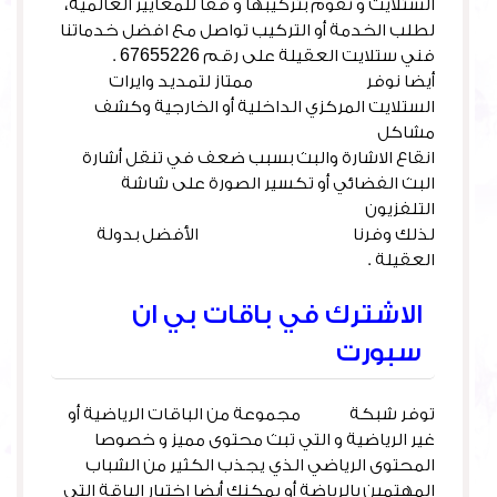
الستلايت و نقوم بتركيبها و فقاً للمعايير العالمية،
لطلب الخدمة أو التركيب تواصل مع افضل خدماتنا
فني ستلايت العقيلة على رقم 67655226 .
أيضا نوفر
كهربائي منازل
ممتاز لتمديد وايرات
الستلايت المركزي الداخلية أو الخارجية وكشف
مشاكل
انقاع الاشارة والبث بسبب ضعف في تنقل أشارة
البث الفضائي أو تكسير الصورة على شاشة
التلفزيون
لذلك وفرنا
فني كهرباء الكويت
الأفضل بدولة
العقيلة .
الاشترك في باقات بي ان
سبورت
توفر شبكة
BEIN
مجموعة من الباقات الرياضية أو
غير الرياضية و التي تبث محتوى مميز و خصوصا
المحتوى الرياضي الذي يجذب الكثير من الشباب
المهتمين بالرياضة أو يمكنك أبضا اختيار الباقة التي