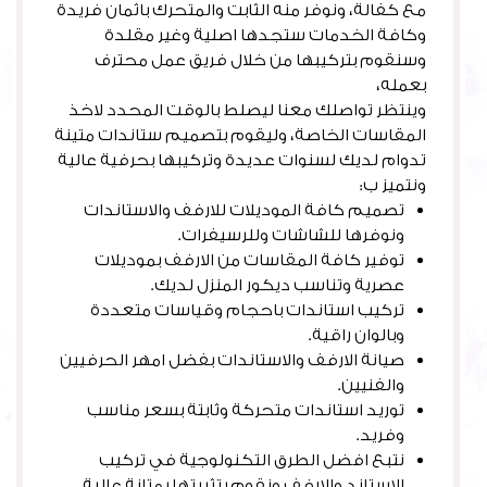
مع كفالة، ونوفر منه الثابت والمتحرك باثمان فريدة
وكافة الخدمات ستجدها اصلية وغير مقلدة
وسنقوم بتركيبها من خلال فريق عمل محترف
بعمله،
وينتظر تواصلك معنا ليصلط بالوقت المحدد لاخذ
المقاسات الخاصة، وليقوم بتصميم ستاندات متينة
تدوام لديك لسنوات عديدة وتركيبها بحرفية عالية
ونتميز ب:
تصميم كافة الموديلات للارفف والاستاندات
ونوفرها للشاشات وللرسيفرات.
توفير كافة المقاسات من الارفف بموديلات
عصرية وتناسب ديكور المنزل لديك.
تركيب استاندات باحجام وقياسات متعددة
وبالوان راقية.
صيانة الارفف والاستاندات بفضل امهر الحرفيين
والفنيين.
توريد استاندات متحركة وثابتة بسعر مناسب
وفريد.
نتبع افضل الطرق التكنولوجية في تركيب
الاستاند والارفف ونقوم بتثبيتها بمتانة عالية.