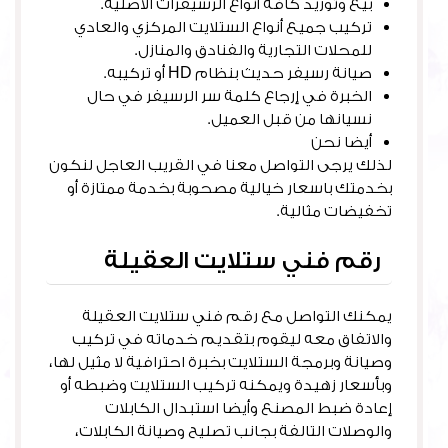
بيع وتوريد كافة أنواع الرسيفرات الأصلية.
تركيب جميع أنواع الستلايت المركزي والعادي
للمحلات التجارية والفنادق والمنازل.
صيانة رسيفر حديث بنظام HD أو تركيبه.
الخبرة في إرجاع كلمة سر الرسيفر في حال
نسيانها من قبل العميل.
أيضا نحن
فني ستلايت الفروانية
لذلك يرجى التواصل معنا في القريب العاجل لنكون
بخدمتك باسعار خيالية مصحوبة بخدمة ممتازة أو
تخفيضات مثالية.
رقم فني ستلايت العقيلة
يمكنك التواصل مع رقم فني ستلايت العقيلة
والاتفاق معه ليقوم بتقديم خدماته في تركيب
وصيانة وبرمجة الستلايت بخبرة احترافية لا مثيل لها،
وبأسعار زهيدة ويمكنه تركيب الستلايت وضبطه أو
إعادة ضبط المصنع وأيضا استبدال الكابلات
والوصلات التالفة بجانب تصليح وصيانة الكابلات،