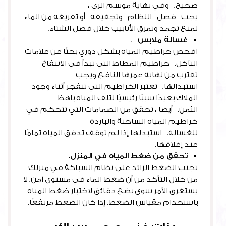
صحيح. وفي نهاية موسم الري ،
يجب فصل النظام وتجفيفه أو تفريغه من الماء
لمنع تجمد وتمزق الأنابيب خلال فصل الشتاء.
غسالة ملابس
.
افحص خراطيم المياه بشكل دوري بحثًا عن علامات
التآكل. خراطيم المطاط التي تبدأ في الانتفاخ
تقترب من نهاية عمرها النافع ويجب
استبدالها. تعتبر الخراطيم التي تنفجر أثناء وجود
الملاك بعيدًا سببًا رئيسيًا لتلف المياه باهظ
الثمن. أيضا ، تحقق من الصمامات التي تتحكم في
خراطيم المياه الساخنة والباردة
للغسالة. استبدلها إذا لم توقف تدفق المياه تمامًا
عند إغلاقها.
تحقق من ضغط المياه في المنزل.
تجنب الضغط الزائد على نظام السباكة في منزلك
من خلال التأكد من أن ضغط الماء في مستوى آمن. لا
يستغرق الأمر سوى بضع دقائق لاختبار ضغط المياه
باستخدام مقياس الضغط. إذا كان الضغط مرتفعًا.