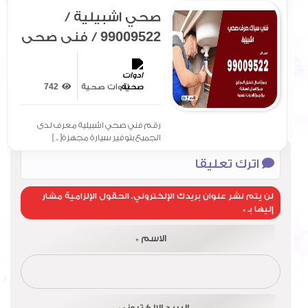
صحي اشبيلية /
99009522 / فني صحي
/ سباك / ادوات صحية /
رقم صحي اشبيلية
ادوات صحية
742
رقم فني صحي اشبيلية معرف لدى
الجميع بتوفير سيارة مجهزة[ .. ]
اترك تعليقا
لن يتم نشر عنوان بريدك الإلكتروني.
الحقول الإلزامية مشار
إليها بـ
*
الاسم
*
البريد الإلكتروني
*