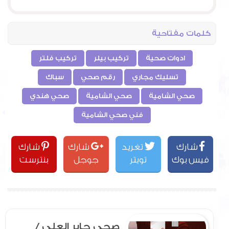
كلمات مفتاحية
ادوات صحية
تركيب بيلر
تركيب فلتر
تسليك مجاري
رقم صحي
سباك
صحي الشامية
صحي الشامية
صحي هندي
فني صحي الشامية
شارك
تغريد
شارك
شارك
فيس بوك
تويتر
جوجل
بنترست
صحي جابر العلي /