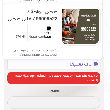
رقم فني صحي عبد الله المبارك
معرف لدى الجميع بتوفير[ .. ]
صحي الواحة /
99009522 / فني صحي
/ سباك / ادوات صحية /
رقم صحي الواحة
ادوات صحية
674
رقم فني صحي الواحة معرف لدى
الجميع بتوفير سيارة مجهزة[ .. ]
اترك تعليقا
لن يتم نشر عنوان بريدك الإلكتروني.
الحقول الإلزامية مشار
إليها بـ
*
الاسم
*