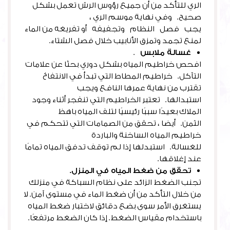
الري للتأكد من أن جميع رؤوس الرش تعمل بشكل
صحيح. وفي نهاية موسم الري ،
يجب فصل النظام وتجفيفه أو تفريغه من الماء
لمنع تجمد وتمزق الأنابيب خلال فصل الشتاء.
غسالة ملابس
.
افحص خراطيم المياه بشكل دوري بحثًا عن علامات
التآكل. خراطيم المطاط التي تبدأ في الانتفاخ
تقترب من نهاية عمرها النافع ويجب
استبدالها. تعتبر الخراطيم التي تنفجر أثناء وجود
الملاك بعيدًا سببًا رئيسيًا لتلف المياه باهظ
الثمن. أيضا ، تحقق من الصمامات التي تتحكم في
خراطيم المياه الساخنة والباردة
للغسالة. استبدلها إذا لم توقف تدفق المياه تمامًا
عند إغلاقها.
تحقق من ضغط المياه في المنزل.
تجنب الضغط الزائد على نظام السباكة في منزلك
من خلال التأكد من أن ضغط الماء في مستوى آمن. لا
يستغرق الأمر سوى بضع دقائق لاختبار ضغط المياه
باستخدام مقياس الضغط. إذا كان الضغط مرتفعًا.