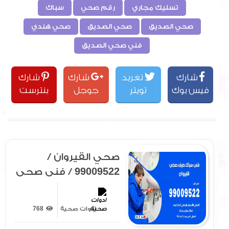
تسليك مجاري
رقم صحي
سباك
صحي الصديق
صحي الصديق
صحي هندي
فني صحي الصديق
شارك
تغريد
شارك
شارك
فيس بوك
تويتر
جوجل
بنترست
صحي القيروان /
99009522 / فني صحي
/ سباك / ادوات صحية /
رقم صحي القيروان
ادوات صحية
768