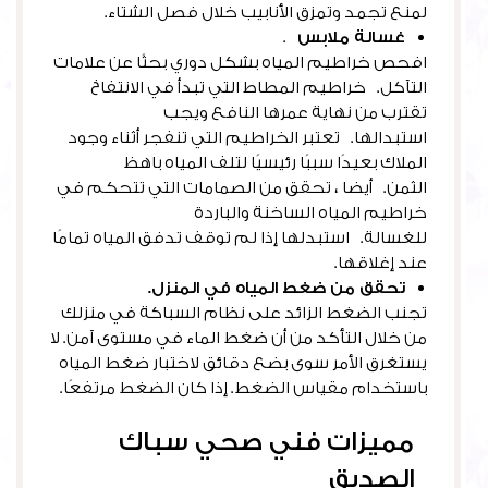
لمنع تجمد وتمزق الأنابيب خلال فصل الشتاء.
غسالة ملابس
.
افحص خراطيم المياه بشكل دوري بحثًا عن علامات
التآكل. خراطيم المطاط التي تبدأ في الانتفاخ
تقترب من نهاية عمرها النافع ويجب
استبدالها. تعتبر الخراطيم التي تنفجر أثناء وجود
الملاك بعيدًا سببًا رئيسيًا لتلف المياه باهظ
الثمن. أيضا ، تحقق من الصمامات التي تتحكم في
خراطيم المياه الساخنة والباردة
للغسالة. استبدلها إذا لم توقف تدفق المياه تمامًا
عند إغلاقها.
تحقق من ضغط المياه في المنزل.
تجنب الضغط الزائد على نظام السباكة في منزلك
من خلال التأكد من أن ضغط الماء في مستوى آمن. لا
يستغرق الأمر سوى بضع دقائق لاختبار ضغط المياه
باستخدام مقياس الضغط. إذا كان الضغط مرتفعًا.
مميزات فني صحي سباك
الصديق