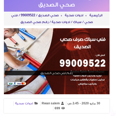
صحي الصديق
الرئيسية
»
ادوات صحية
»
صحي الصديق / 99009522 / فني
صحي / سباك / ادوات صحية / رقم صحي الصديق
رقم فني صحي الصديق
30 مايو 2020 - 2:45 ص
Rwan salem
ادوات صحية
699